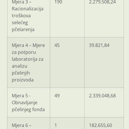
Mjera 3 –
190
2.279.508,24
Racionalizacija
troškova
selećeg
pčelarenja
Mjera 4 – Mjere
45
39.821,84
za potporu
laboratorija za
analizu
pčelinjih
proizvoda
Mjera 5 -
49
2.339.048,68
Obnavljanje
pčelinjeg fonda
Mjera 6 –
1
182.655,60