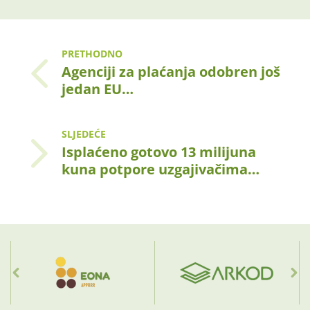
PRETHODNO
Agenciji za plaćanja odobren još
jedan EU…
SLJEDEĆE
Isplaćeno gotovo 13 milijuna
kuna potpore uzgajivačima…