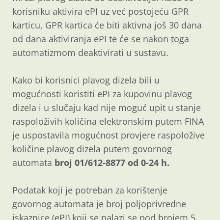
korisniku aktivira ePI uz već postojeću GPR
karticu, GPR kartica će biti aktivna još 30 dana
od dana aktiviranja ePI te će se nakon toga
automatizmom deaktivirati u sustavu.
Kako bi korisnici plavog dizela bili u
mogućnosti koristiti ePI za kupovinu plavog
dizela i u slučaju kad nije moguć upit u stanje
raspoloživih količina elektronskim putem FINA
je uspostavila mogućnost provjere raspoložive
količine plavog dizela putem govornog
automata
broj 01/612-8877 od 0-24 h.
Podatak koji je potreban za korištenje
govornog automata je broj poljoprivredne
iskaznice (ePI) koji se nalazi se pod brojem 5.