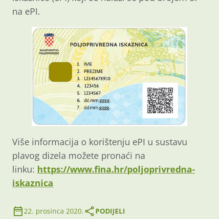
na ePI.
Više informacija o korištenju ePI u sustavu
plavog dizela možete pronaći na
linku:
https://www.fina.hr/poljoprivredna-
iskaznica
22. prosinca 2020.
PODIJELI