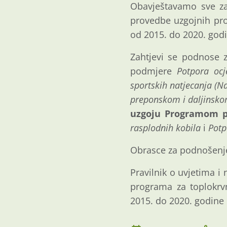
Obavještavamo sve za
provedbe uzgojnih pro
od 2015. do 2020. god
Zahtjevi se podnose 
podmjere
Potpora ocj
sportskih natjecanja (N
preponskom i daljinsko
uzgoju Programom p
rasplodnih kobila
i
Potp
Obrasce za podnošenj
Pravilnik o uvjetima 
programa za toplokrv
2015. do 2020. godine u