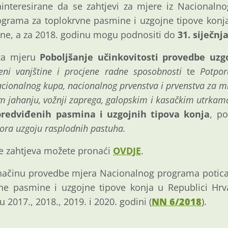
interesirane da se zahtjevi za mjere iz Nacionaln
grama za toplokrvne pasmine i uzgojne tipove konja
ine, a za 2018. godinu mogu podnositi do
31. siječnj
za mjeru
Poboljšanje učinkovitosti provedbe uz
eni vanjštine i procjene radne sposobnosti
te
Potpor
acionalnog kupa, nacionalnog prvenstva i prvenstva za 
m jahanju, vožnji zaprega, galopskim i kasačkim utrkam
redviđenih pasmina i uzgojnih tipova konja
, p
ora uzgoju rasplodnih pastuha.
e zahtjeva možete pronaći
OVDJE
.
i načinu provedbe mjera Nacionalnog programa potic
ne pasmine i uzgojne tipove konja u Republici Hrva
 2017., 2018., 2019. i 2020. godini (
NN 6/2018
).