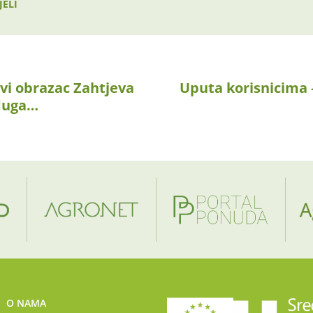
JELI
vi obrazac Zahtjeva
Uputa korisnicima 
 duga…
O NAMA