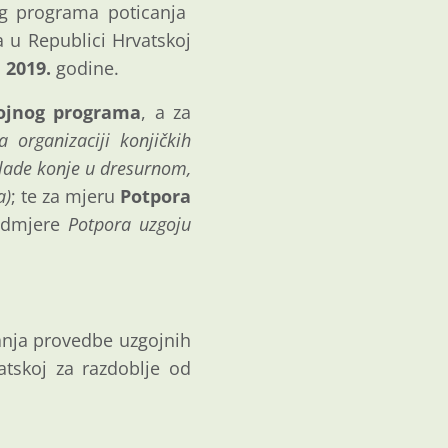
og programa poticanja
 u Republici Hrvatskoj
a 2019.
godine.
gojnog programa
, a za
a organizaciji konjičkih
mlade konje u dresurnom,
a)
; te za mjeru
Potpora
odmjere
Potpora uzgoju
anja provedbe uzgojnih
tskoj za razdoblje od