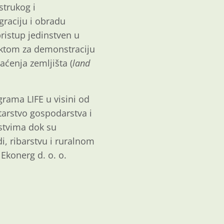
strukog i
raciju i obradu
pristup jedinstven u
jektom za demonstraciju
aćenja zemljišta (
land
grama LIFE u visini od
tarstvo gospodarstva i
dstvima dok su
di, ribarstvu i ruralnom
Ekonerg d. o. o.