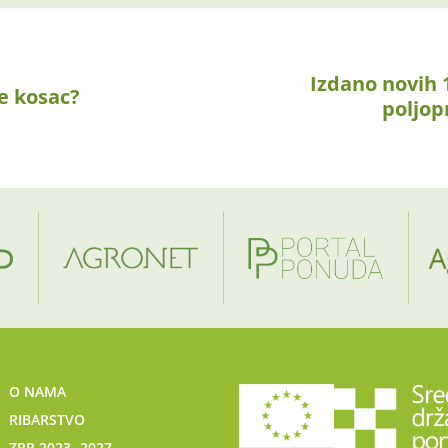
Izdano novih 
je kosac?
poljop
O NAMA
RIBARSTVO
ZPP 2023.-2027.