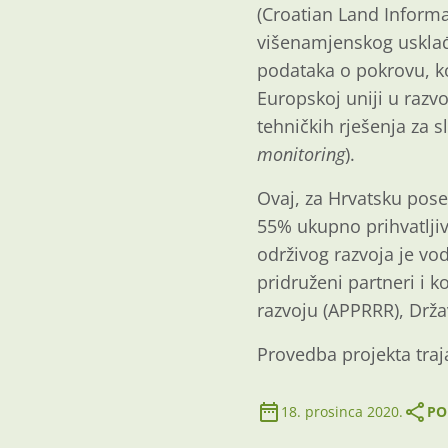
(Croatian Land Informat
višenamjenskog usklađ
podataka o pokrovu, ko
Europskoj uniji u razv
tehničkih rješenja za 
monitoring
).
Ovaj, za Hrvatsku pose
55% ukupno prihvatljiv
održivog razvoja je vo
pridruženi partneri i k
razvoju (APPRRR), Drža
Provedba projekta traj
18. prosinca 2020.
PO