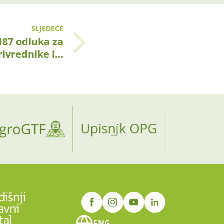
SLJEDEĆE
187 odluka za
rivrednike i…
ENG