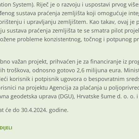
ion System). Riječ je o razvoju i uspostavi prvog više
enog sustava praćenja zemljišta koji omogućuje integ
rištenju i upravljanju zemljištem. Kao takav, ovaj je 
oju sustava praćenja zemljišta te se smatra pilot pro
složene probleme konzistentnog, točnog i potpunog pr
bno važan projekt, prihvaćen je za financiranje iz pro
ih troškova, odnosno gotovo 2,6 milijuna eura. Minis
deći korisnik i potpisnik ugovora o bespovratnim sre
orisnici na projektu Agencija za plaćanja u poljoprivre
vna geodetska uprava (DGU), Hrvatske šume d. o. o. i 
at će do 30.4.2024. godine.
DIJELI