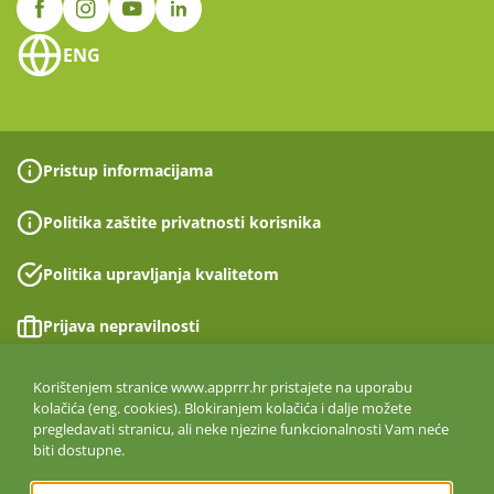
ENG
Pristup informacijama
Politika zaštite privatnosti korisnika
Politika upravljanja kvalitetom
Prijava nepravilnosti
Izjava o pristupačnosti
Korištenjem stranice www.apprrr.hr pristajete na uporabu
kolačića (eng. cookies). Blokiranjem kolačića i dalje možete
pregledavati stranicu, ali neke njezine funkcionalnosti Vam neće
Politika informacijske sigurnosti
biti dostupne.
ISO 27001:2022