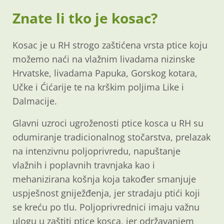
Znate li tko je kosac?
Kosac je u RH strogo zaštićena vrsta ptice koju
možemo naći na vlažnim livadama nizinske
Hrvatske, livadama Papuka, Gorskog kotara,
Učke i Ćićarije te na krškim poljima Like i
Dalmacije.
Glavni uzroci ugroženosti ptice kosca u RH su
odumiranje tradicionalnog stočarstva, prelazak
na intenzivnu poljoprivredu, napuštanje
vlažnih i poplavnih travnjaka kao i
mehanizirana košnja koja također smanjuje
uspješnost gniježđenja, jer stradaju ptići koji
se kreću po tlu. Poljoprivrednici imaju važnu
ulogu u zaštiti ptice kosca, jer održavanjem