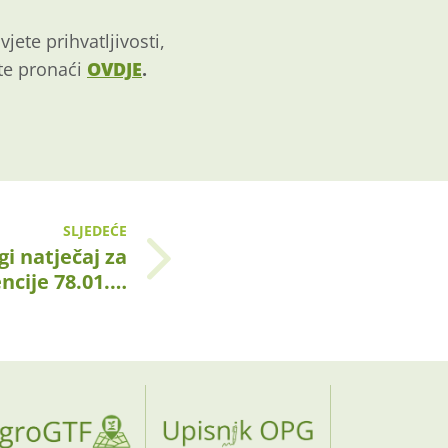
jete prihvatljivosti,
ete pronaći
OVDJE
.
SLJEDEĆE
i natječaj za
ncije 78.01.…