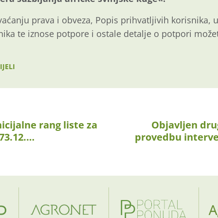
aćanju prava i obveza, Popis prihvatljivih korisnika, uv
nika te iznose potpore i ostale detalje o potpori mož
IJELI
icijalne rang liste za
Objavljen drug
 73.12.…
provedbu interve