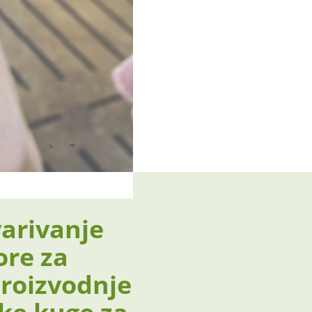
varivanje
ore za
proizvodnje