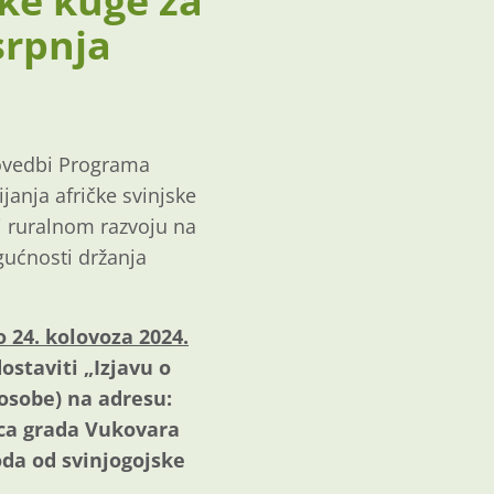
ske kuge za
srpnja
rovedbi Programa
anja afričke svinjske
 i ruralnom razvoju na
gućnosti držanja
o 24. kolovoza 2024.
dostaviti „Izjavu o
osobe) na adresu:
lica grada Vukovara
da od svinjogojske