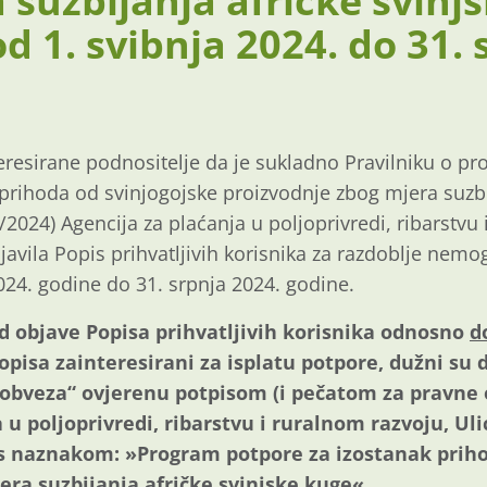
 suzbijanja afričke svinj
d 1. svibnja 2024. do 31. 
resirane podnositelje da je sukladno Pravilniku o p
prihoda od svinjogojske proizvodnje zbog mjera suzbij
2024) Agencija za plaćanja u poljoprivredi, ribarstvu
avila Popis prihvatljivih korisnika za razdoblje nemo
2024. godine do 31. srpnja 2024. godine.
d objave Popisa prihvatljivih korisnika odnosno
d
 Popisa zainteresirani za isplatu potpore, dužni su 
 obveza“ ovjerenu potpisom (i pečatom za pravne 
 u poljoprivredi, ribarstvu i ruralnom razvoju, U
 s naznakom: »Program potpore za izostanak priho
era suzbijanja afričke svinjske kuge«.