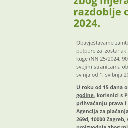
zbog mjera
razdoblje o
2024.
Obavještavamo zainte
potpore za izostanak 
kuge (NN 25/2024, 90/
svojim stranicama obj
svinja od 1. svibnja 
U roku od 15 dana o
godine
, korisnici s
prihvaćanju prava i
Agencija za plaćanja
269d, 10000 Zagreb,
proizvodnje zbog mj