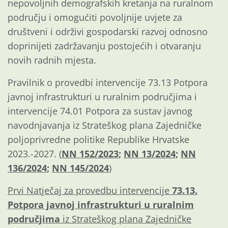
nepovoljnih demografskih kretanja na ruralnom
području i omogućiti povoljnije uvjete za
društveni i održivi gospodarski razvoj odnosno
doprinijeti zadržavanju postojećih i otvaranju
novih radnih mjesta.
Pravilnik o provedbi intervencije 73.13 Potpora
javnoj infrastrukturi u ruralnim područjima i
intervencije 74.01 Potpora za sustav javnog
navodnjavanja iz Strateškog plana Zajedničke
poljoprivredne politike Republike Hrvatske
2023.-2027. (
NN 152/2023
;
NN 13/2024
;
NN
136/2024
;
NN 145/2024
)
Prvi Natječaj za provedbu intervencije
73.13.
Potpora javnoj infrastrukturi u ruralnim
područjima
iz Strateškog plana Zajedničke