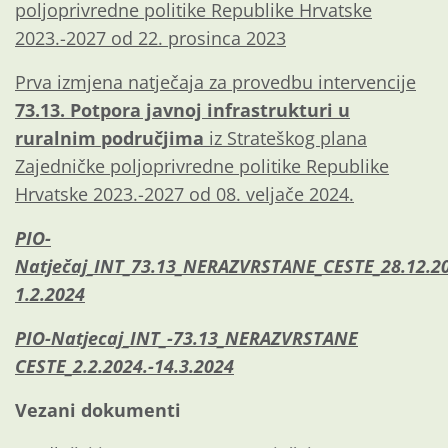
poljoprivredne politike Republike Hrvatske
2023.-2027 od 22. prosinca 2023
Prva izmjena natječaja za provedbu intervencije
73.13. Potpora javnoj infrastrukturi u
ruralnim područjima
iz Strateškog plana
Zajedničke poljoprivredne politike Republike
Hrvatske 2023.-2027 od 08. veljače 2024.
PIO-
Natječaj_INT_73.13_NERAZVRSTANE_CESTE_28.12.2
1.2.2024
PIO-Natjecaj_INT_-73.13_NERAZVRSTANE
CESTE_2.2.2024.-14.3.2024
Vezani dokumenti