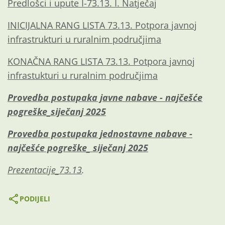
Predlošci i upute I-73.13. I. Natječaj
INICIJALNA RANG LISTA 73.13. Potpora javnoj
infrastrukturi u ruralnim područjima
KONAČNA RANG LISTA 73.13. Potpora javnoj
infrastukturi u ruralnim područjima
Provedba postupaka javne nabave - najčešće
pogreške_siječanj 2025
Provedba postupaka jednostavne nabave -
najčešće pogreške_ siječanj 2025
Prezentacije_73.13
.
PODIJELI