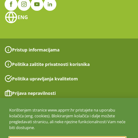
ENG
Pristup informacijama
Politika zaštite privatnosti korisnika
Politika upravljanja kvalitetom
Prijava nepravilnosti
Izjava o pristupačnosti
Korištenjem stranice www.apprrr.hr pristajete na uporabu
kolačića (eng. cookies). Blokiranjem kolačića i dalje možete
pregledavati stranicu, ali neke njezine funkcionalnosti Vam neće
Politika informacijske sigurnosti
biti dostupne.
ISO 27001:2022