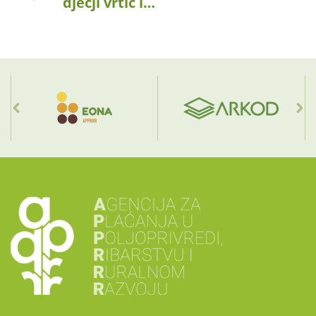
dječji vrtić i…