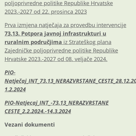
poljoprivredne politike Republike Hrvatske
2023.-2027 od 22. prosinca 2023
Prva izmjena natječaja za provedbu intervencije
73.13. Potpora javnoj infrastrukturi u
ruralnim područjima
iz Strateškog plana
Zajedničke poljoprivredne politike Republike
Hrvatske 2023.-2027 od 08. veljače 2024.
PIO-
Natječaj_INT_73.13_NERAZVRSTANE_CESTE_28.12.2
1.2.2024
PIO-Natjecaj_INT_-73.13_NERAZVRSTANE
CESTE_2.2.2024.-14.3.2024
Vezani dokumenti