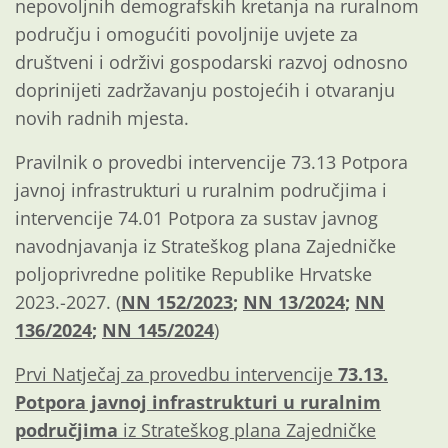
nepovoljnih demografskih kretanja na ruralnom
području i omogućiti povoljnije uvjete za
društveni i održivi gospodarski razvoj odnosno
doprinijeti zadržavanju postojećih i otvaranju
novih radnih mjesta.
Pravilnik o provedbi intervencije 73.13 Potpora
javnoj infrastrukturi u ruralnim područjima i
intervencije 74.01 Potpora za sustav javnog
navodnjavanja iz Strateškog plana Zajedničke
poljoprivredne politike Republike Hrvatske
2023.-2027. (
NN 152/2023
;
NN 13/2024
;
NN
136/2024
;
NN 145/2024
)
Prvi Natječaj za provedbu intervencije
73.13.
Potpora javnoj infrastrukturi u ruralnim
područjima
iz Strateškog plana Zajedničke