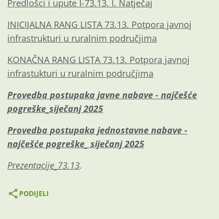
Predlošci i upute I-73.13. I. Natječaj
INICIJALNA RANG LISTA 73.13. Potpora javnoj
infrastrukturi u ruralnim područjima
KONAČNA RANG LISTA 73.13. Potpora javnoj
infrastukturi u ruralnim područjima
Provedba postupaka javne nabave - najčešće
pogreške_siječanj 2025
Provedba postupaka jednostavne nabave -
najčešće pogreške_ siječanj 2025
Prezentacije_73.13
.
PODIJELI