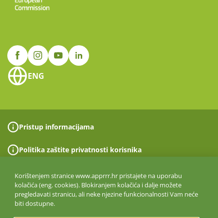
ENG
Pristup informacijama
Politika zaštite privatnosti korisnika
Politika upravljanja kvalitetom
Korištenjem stranice www.apprrr.hr pristajete na uporabu
kolačića (eng. cookies). Blokiranjem kolačića i dalje možete
pregledavati stranicu, ali neke njezine funkcionalnosti Vam neće
Prijava nepravilnosti
biti dostupne.