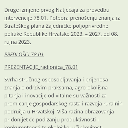
Druge izmjene prvog Natječaja za provedbu
intervencije 78.01. Potpora prenošenju znanja iz
Strateškog plana Zajedničke poljoprivredne
politike Republike Hrvatske 2023. – 2027. od 08.
rujna 2023.
PREDLOŠCI 78.01
PREZENTACIJE_radionica_78.01
Svrha stručnog osposobljavanja i prijenosa
znanja o održivim praksama, agro-okolišna
pitanja i inovacije od vitalne su važnosti za
promicanje gospodarskog rasta i razvoja ruralnih
područja u Hrvatskoj. Viša razina obrazovanja
pridonijet će podizanju produktivnosti i
konkurentnosti te ekološkoj učinkovitosti