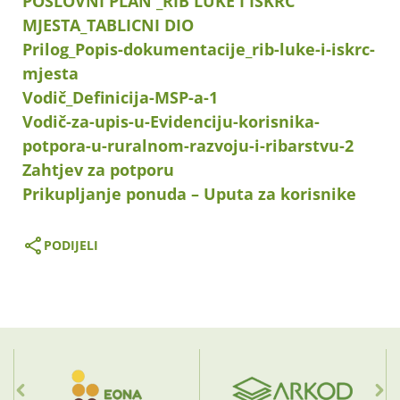
POSLOVNI PLAN _RIB LUKE I ISKRC
MJESTA_TABLICNI DIO
Prilog_Popis-dokumentacije_rib-luke-i-iskrc-
mjesta
Vodič_Definicija-MSP-a-1
Vodič-za-upis-u-Evidenciju-korisnika-
potpora-u-ruralnom-razvoju-i-ribarstvu-2
Zahtjev za potporu
Prikupljanje ponuda – Uputa za korisnike
PODIJELI