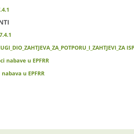
.4.1
NTI
.4.1
RUGI_DIO_ZAHTJEVA_ZA_POTPORU_I_ZAHTJEVI_ZA IS
pci nabave u EPFRR
a nabava u EPFRR