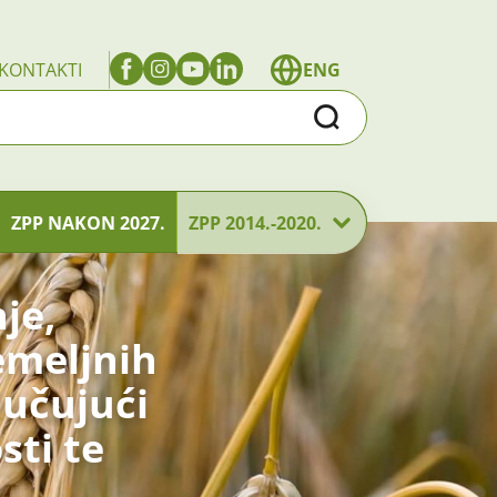
KONTAKTI
ENG
Traži
ZPP NAKON 2027.
ZPP 2014.-2020.
je,
temeljnih
jučujući
sti te