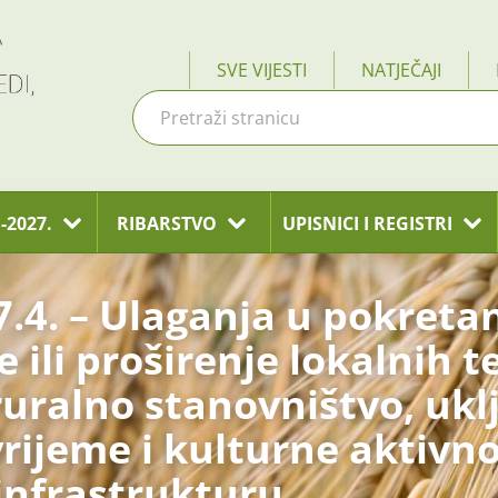
SVE VIJESTI
NATJEČAJI
-2027.
RIBARSTVO
UPISNICI I REGISTRI
.4. – Ulaganja u pokretan
 ili proširenje lokalnih 
ruralno stanovništvo, ukl
rijeme i kulturne aktivno
infrastrukturu