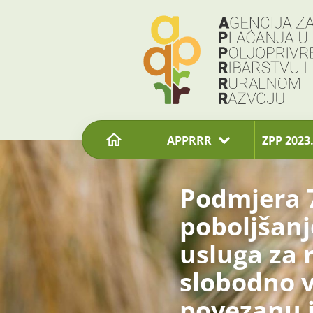
content
APPRRR
ZPP 2023.
Podmjera 7
poboljšanje
usluga za 
slobodno v
povezanu 