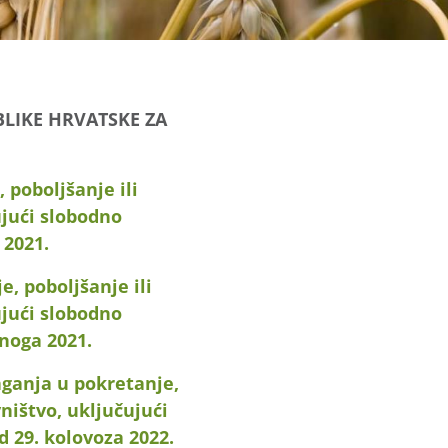
LIKE HRVATSKE ZA
 poboljšanje ili
ujući slobodno
 2021.
, poboljšanje ili
ujući slobodno
enoga 2021.
aganja u pokretanje,
ništvo, uključujući
d 29. kolovoza 2022.