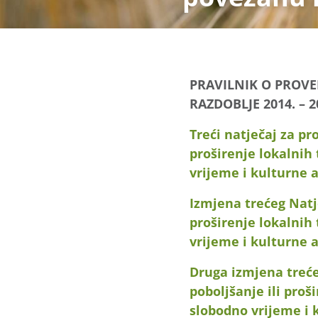
PRAVILNIK O PROV
RAZDOBLJE 2014. – 20
Treći natječaj za pr
proširenje lokalnih
vrijeme i kulturne a
Izmjena trećeg Natje
proširenje lokalnih
vrijeme i kulturne 
Druga izmjena treće
poboljšanje ili proš
slobodno vrijeme i 