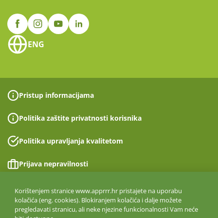
ENG
Pristup informacijama
Politika zaštite privatnosti korisnika
Politika upravljanja kvalitetom
Prijava nepravilnosti
Izjava o pristupačnosti
Korištenjem stranice www.apprrr.hr pristajete na uporabu
kolačića (eng. cookies). Blokiranjem kolačića i dalje možete
pregledavati stranicu, ali neke njezine funkcionalnosti Vam neće
Politika informacijske sigurnosti