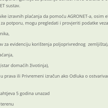
ET sustav.
ike izravnih plaćanja da pomoću AGRONET-a, osim e
za potporu, mogu pregledati i provjeriti podatke veza
nika,
v za evidenciju korištenja poljoprivrednog zemljišta)
aćanja,
gistar domaćih životinja),
ju prava ili Privremeni izračun ako Odluka o ostvariva
zahtjeva 5 godina unazad
a terenu