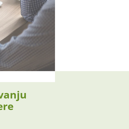
vanju
ere