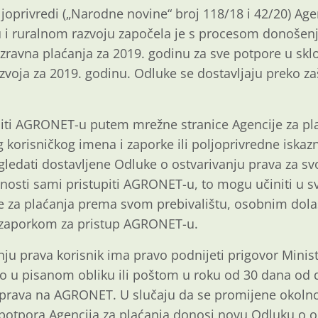
oprivredi („Narodne novine“ broj 118/18 i 42/20) Agen
vu i ruralnom razvoju započela je s procesom donošen
izravna plaćanja za 2019. godinu za sve potpore u sklo
zvoja za 2019. godinu. Odluke se dostavljaju preko z
piti AGRONET-u putem mrežne stranice Agencije za pl
og korisničkog imena i zaporke ili poljoprivredne iskaz
ledati dostavljene Odluke o ostvarivanju prava za sv
ćnosti sami pristupiti AGRONET-u, to mogu učiniti u 
 za plaćanja prema svom prebivalištu, osobnim dol
 zaporkom za pristup AGRONET-u.
ju prava korisnik ima pravo podnijeti prigovor Minis
o u pisanom obliku ili poštom u roku od 30 dana od 
prava na AGRONET. U slučaju da se promijene okolnos
 potpora Agencija za plaćanja donosi novu Odluku o os