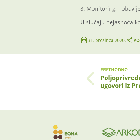
8. Monitoring – obavije
U slučaju nejasnoća ko
31. prosinca 2020.
PO
PRETHODNO
Poljoprivred
ugovori iz P