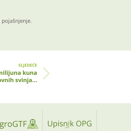
 pojašnjenje.
SLJEDEĆE
milijuna kuna
ovnih svinja…