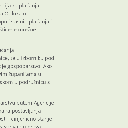
cija za plaćanja u
ja Odluka o
pu izravnih plaćanja i
aštićene mrežne
aćanja
nice, te u izborniku pod
oje gospodarstvo. Ako
svim županijama u
askom u podružnicu s
tarstvu putem Agencije
dana postavljanja
ti i činjenično stanje
tvarivanju prava i