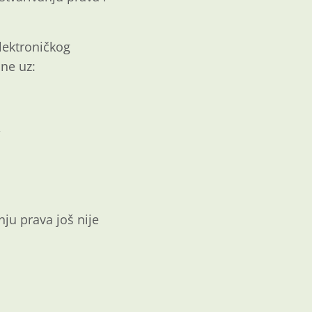
lektroničkog
ne uz:
,
nju prava još nije