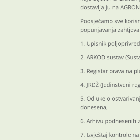
dostavlja ju na AGRON
Podsjećamo sve korisn
popunjavanja zahtjeva 
1. Upisnik poljoprivred
2. ARKOD sustav (Susta
3. Registar prava na pl
4. JRDŽ (Jedinstveni re
5. Odluke o ostvarivan
donesena,
6. Arhivu podnesenih 
7. Izvještaj kontrole n