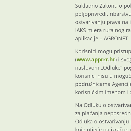
Sukladno Zakonu o polj
poljoprivredi, ribarst
ostvarivanju prava na 
IAKS mjera ruralnog ra
aplikacije – AGRONET.
Korisnici mogu pristu
(
www.apprrr.hr
) i sv
naslovom „Odluke“ pog
korisnici nisu u mogu
podružnicama Agencije
korisničkim imenom i
Na Odluku o ostvarivan
za plaćanja neposredn
Odluka o ostvarivanju 
koje utječe na izračun