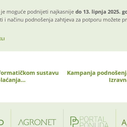
 je moguće podnijeti najkasnije
do 13. lipnja 2025. g
sti i načinu podnošenja zahtjeva za potporu možete p
ELI
nformatičkom sustavu
Kampanja podnošenja
plaćanja…
Izravn