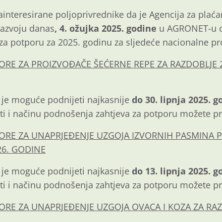
nteresirane poljoprivrednike da je Agencija za plaćan
razvoju danas
, 4. ožujka 2025. godine
u AGRONET-u 
za potporu za 2025. godinu za sljedeće nacionalne p
E ZA PROIZVOĐAČE ŠEĆERNE REPE ZA RAZDOBLJE 2
 je moguće podnijeti najkasnije
do 30. lipnja 2025. g
sti i načinu podnošenja zahtjeva za potporu možete p
RE ZA UNAPRJEĐENJE UZGOJA IZVORNIH PASMINA P
26. GODINE
 je moguće podnijeti najkasnije
do 13. lipnja 2025. g
sti i načinu podnošenja zahtjeva za potporu možete p
RE ZA UNAPRJEĐENJE UZGOJA OVACA I KOZA ZA RAZ