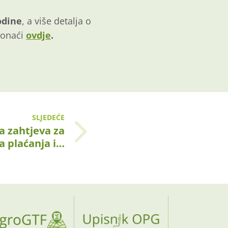
odine
, a više detalja o
ronaći
ovdje
.
SLJEDEĆE
 zahtjeva za
a plaćanja i…