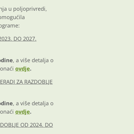
ja u poljoprivredi,
omogućila
rograme:
023. DO 2027.
odine
, a više detalja o
ronaći
ovdje
.
ERADI ZA RAZDOBLJE
odine
, a više detalja o
ronaći
ovdje
.
DOBLJE OD 2024. DO